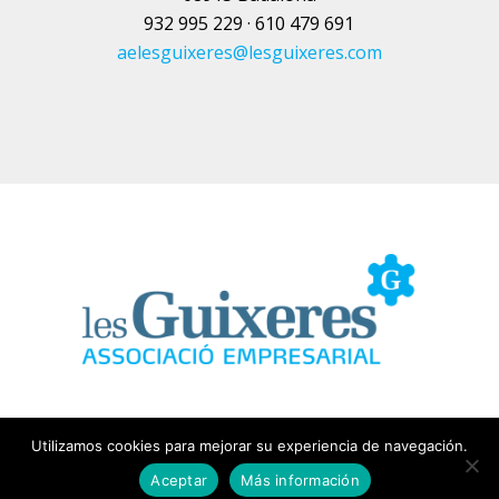
932 995 229 · 610 479 691
aelesguixeres@lesguixeres.com
Utilizamos cookies para mejorar su experiencia de navegación.
Aceptar
Más información
Notas
|
Cookies
|
Promovida por PUCHADES RODRIGO
|
By