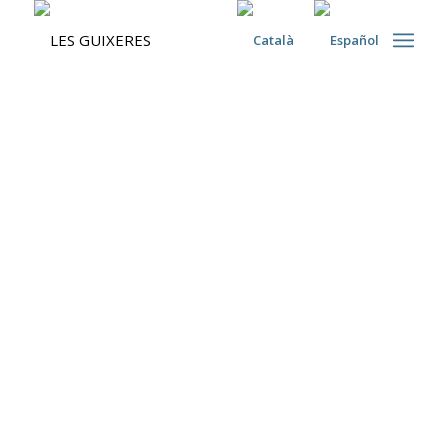
Associació Empresarial les Guixeres
ELS NOSTRES
ASSOCIATS