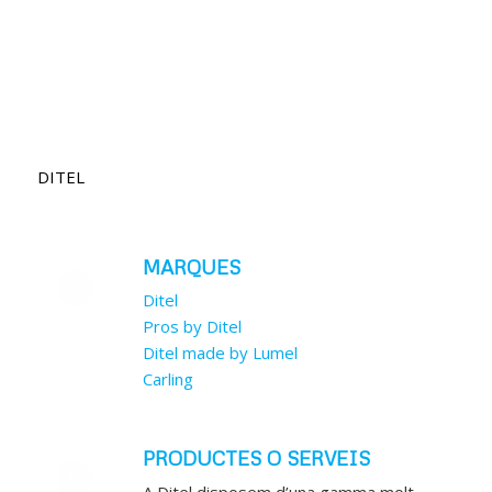
DITEL
MARQUES
Ditel
Pros by Ditel
Ditel made by Lumel
Carling
PRODUCTES O SERVEIS
A
Ditel
disposem d’una gamma molt