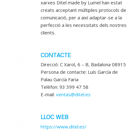
xarxes
Ditel
made
by
Lumel
han estat
creats acceptant múltiples protocols de
comunicació, per a així adaptar-se a la
perfecció a les necessitats dels nostres
clients.
CONTACTE
Direcció: C Xarol, 6 – B, Badalona 08915
Persona de contacte: Luís García de
Palau García Faria
Telèfon: 93 399 47 58
E-mail:
ventas@ditel.es
LLOC WEB
https://www.ditel.es/