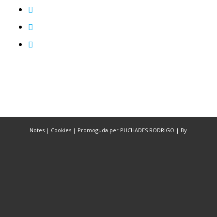
Notes
|
Cookies
|
Promoguda per PUCHADES RODRIGO
|
By