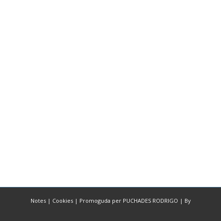
Notes
|
Cookies
|
Promoguda per PUCHADES RODRIGO
|
By