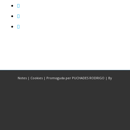
Notes
|
Cookies
|
Promoguda per PUCHADES RODRIGO
|
By